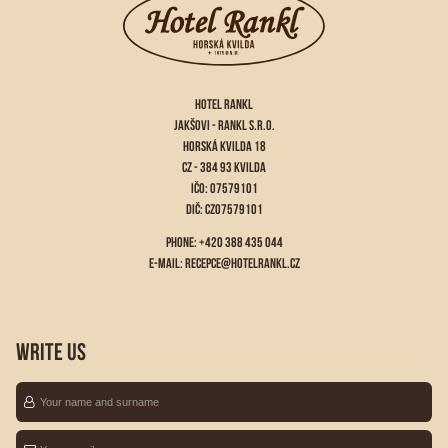
HOTEL RANKL
JAKŠOVI - RANKL S.R.O.
HORSKÁ KVILDA 18
CZ - 384 93 KVILDA
IČO: 07579101
DIČ: CZ07579101
PHONE: +420 388 435 044
E-MAIL:
RECEPCE@HOTELRANKL.CZ
WRITE US