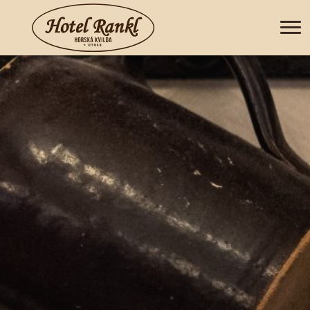
+420 388 435 044
CZ
DE